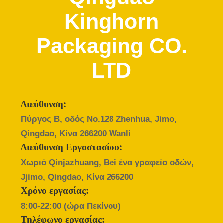
ΈΛΕΓΧΟΣ
Kinghorn
ΜΑΣ
Packaging CO.
ΕΛΆΤΕ
LTD
ΣΕ
ΕΠΑΦΉ
ΜΕ
Διεύθυνση:
Πύργος Β, οδός No.128 Zhenhua, Jimo,
ΖΗΤΉΣΤΕ
Qingdao, Κίνα 266200 Wanli
ΈΝΑ
Διεύθυνση Εργοστασίου:
ΑΠΌΣΠΑΣΜΑ
Χωριό Qinjazhuang, Bei ένα γραφείο οδών,
Jjimo, Qingdao, Κίνα 266200
Χρόνο εργασίας:
ΕΙΔΉΣΕΙΣ
8:00-22:00 (ώρα Πεκίνου)
Τηλέφωνο εργασίας: