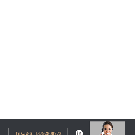
Τηλ.::
86--13792808773