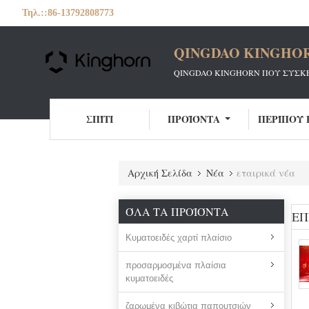
Τηλ.::
86-13792808773
QINGDAO KINGHOR
QINGDAO KINGHORN ΠΟΥ ΣΥΣΚΕΥ
ΣΠΊΤΙ
ΠΡΟΪΌΝΤΑ
ΠΕΡΊΠΟΥ 
Αρχική Σελίδα
Νέα
εταιρικά νέα
ΌΛΑ ΤΑ ΠΡΟΪΌΝΤΑ
ΕΠ
Κυματοειδές χαρτί πλαίσιο
προσαρμοσμένα πλαίσια
κυματοειδές
ζαρωμένα κιβώτια παπουτσιών