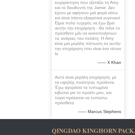
ευχαρίστηση που εξετάζει τη Amy
και το διευθυντή της Jamie. Δεν
έχουν με αφήνουν μιά φορά κάτω
και είναι πάντα εξαιρετικά ευγενικοί.
Είμαι πολύ τυχερός να έχω βρεί
αυτήν την επιχείρηση - θα πάνε το
πρόσθετο μίλι να ικανοποιήσουν
τις ανάγκες του πελάτη. Η Amy
είναι μια μεγάλη πίστωση σε αυτήν
την επιχείρηση που είναι ένα τέτοιο
lo
—— Χ Khan
Αυτό είναι μεγάλη επιχείρηση, με
τα υψηλής ποιότητας προϊόντα.
Έχω αγοράσει τα τυπωμένα
κιβώτια για το προϊόν μου, και
τώρα πρόκειται να τυπώσω
πρόσθετα.
—— Marcus Stephens
QINGDAO KINGHORN PACKA