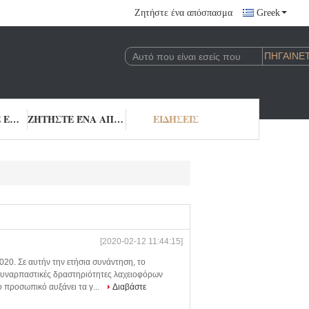
Ζητήστε ένα απόσπασμα
Greek
ΜΑΣ ΕΛΆΤΕ ΣΕ ΕΠΑΦΉ ΜΕ
ΖΗΤΉΣΤΕ ΈΝΑ ΑΠΌΣΠΑΣΜΑ
ΕΙΔΉΣΕΙΣ
[2020-02-12 11:44:15]
020. Σε αυτήν την ετήσια συνάντηση, το
 συναρπαστικές δραστηριότητες λαχειοφόρων
 προσωπικό αυξάνει τα γ...
Διαβάστε