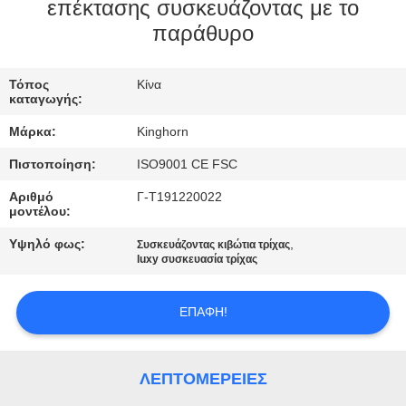
ΈΛΕΓΧΟΣ
επέκτασης συσκευάζοντας με το
παράθυρο
ΜΑΣ
Τόπος
Κίνα
ΕΛΆΤΕ
καταγωγής:
ΣΕ
Μάρκα:
Kinghorn
ΕΠΑΦΉ
Πιστοποίηση:
ISO9001 CE FSC
ΜΕ
Αριθμό
Γ-T191220022
μοντέλου:
ΕΙΔΉΣΕΙΣ
Υψηλό φως:
,
Συσκευάζοντας κιβώτια τρίχας
luxy συσκευασία τρίχας
ΖΗΤΉΣΤΕ
ΕΠΑΦΉ!
ΈΝΑ
ΑΠΌΣΠΑΣΜΑ
ΛΕΠΤΟΜΈΡΕΙΕΣ