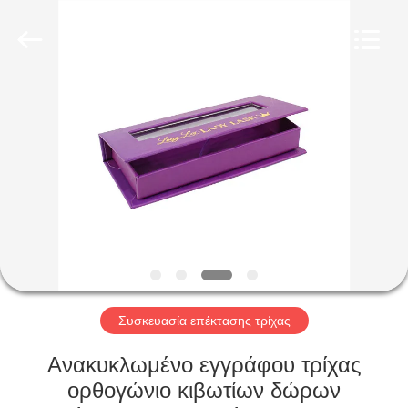
Qingdao
Kinghorn
Packaging
CO.
LTD.
All
Rights
Reserved.
ΣΠΊΤΙ
ΠΡΟΪΌΝΤΑ
ΠΕΡΊΠΟΥ
ΕΜΕΊΣ
ΓΎΡΟΣ
ΕΡΓΟΣΤΑΣΊΩΝ
Συσκευασία επέκτασης τρίχας
Ανακυκλωμένο εγγράφου τρίχας
ΠΟΙΟΤΙΚΌΣ
ορθογώνιο κιβωτίων δώρων