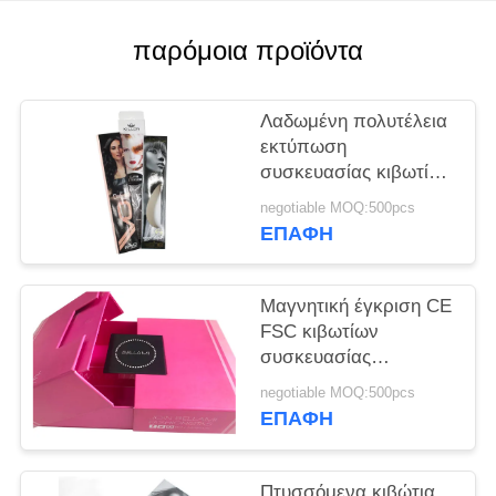
SITEMAP
παρόμοια προϊόντα
PRIVACY
POLICY
Λαδωμένη πολυτέλεια
εκτύπωση
συσκευασίας κιβωτίων
περουκών
negotiable MOQ:500pcs
συσκευασίας
ΕΠΑΦΉ
επέκτασης τρίχας
ορθογωνίων
Μαγνητική έγκριση CE
FSC κιβωτίων
συσκευασίας
επέκτασης τρίχας
negotiable MOQ:500pcs
πολυτέλειας
ΕΠΑΦΉ
ασφαλίστρου
Πτυσσόμενα κιβώτια