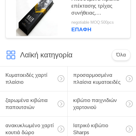
επέκτασης τρίχας
συνήθειας,
συσκευασία τρίχας
negotiable MOQ:500pcs
Luxy υπηρεσιών cOem
ΕΠΑΦΉ
Λαϊκή κατηγορία
Όλα
Κυματοειδές χαρτί
προσαρμοσμένα
πλαίσιο
πλαίσια κυματοειδές
ζαρωμένα κιβώτια
κιβώτιο παιχνιδιών
παπουτσιών
χαρτονιού
ανακυκλωμένο χαρτί
Ιατρικό κιβώτιο
κουτιά δώρο
Sharps