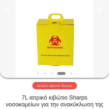
Qingdao
Kinghorn
Packaging
CO.
LTD.
All
Rights
Reserved.
ΣΠΊΤΙ
ΠΡΟΪΌΝΤΑ
ΠΕΡΊΠΟΥ
ΕΜΕΊΣ
ΓΎΡΟΣ
ΕΡΓΟΣΤΑΣΊΩΝ
Ιατρικό κιβώτιο Sharps
7L ιατρικό κιβώτιο Sharps
ΠΟΙΟΤΙΚΌΣ
νοσοκομείων για την ανακύκλωση της