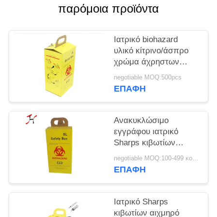
SITEMAP
παρόμοια προϊόντα
PRIVACY
Ιατρικό biohazard
POLICY
υλικό κίτρινο/άσπρο
χρώμα άχρηστων
χαρτιών ζαρωμένο
negotiable MOQ:500pcs
κιβώτιο
ΕΠΑΦΉ
Ανακυκλώσιμο
εγγράφου ιατρικό
Sharps κιβωτίων
ασφάλειας μέγεθος
negotiable MOQ:100-499 κομμάτια
συσκευασίας κιβωτίων
ΕΠΑΦΉ
58X28X50 εκατ. ενιαίο
Ιατρικό Sharps
κιβωτίων αιχμηρό