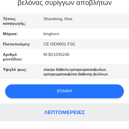
ΈΛΕΓΧΟΣ
βελόνας συρίγγων αποβλήτων
ΜΑΣ
Τόπος
Shandong, Κίνα
καταγωγής:
ΕΛΆΤΕ
Μάρκα:
kinghorn
ΣΕ
Πιστοποίηση:
CE ISO9001 FSC
ΕΠΑΦΉ
Αριθμό
Μ-B21035246
ΜΕ
μοντέλου:
Υψηλό φως:
,
sharps διάθεση εμπορευματοκιβωτίων
ΕΙΔΉΣΕΙΣ
εμπορευματοκιβώτιο διάθεσης βελόνων
ΕΠΑΦΉ!
ΖΗΤΉΣΤΕ
ΈΝΑ
ΑΠΌΣΠΑΣΜΑ
ΛΕΠΤΟΜΈΡΕΙΕΣ