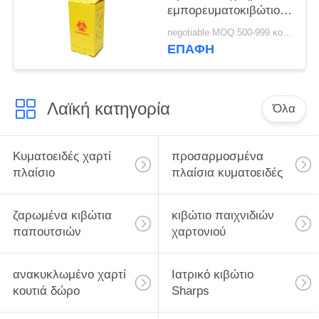
εμπορευματοκιβώτιο
αποβλήτων
negotiable MOQ:500-999 κομμάτια
εμπορευματοκιβωτίων
ΕΠΑΦΉ
ιατρικό για το
νοσοκομείο
Λαϊκή κατηγορία
Όλα
Κυματοειδές χαρτί
προσαρμοσμένα
πλαίσιο
πλαίσια κυματοειδές
ζαρωμένα κιβώτια
κιβώτιο παιχνιδιών
παπουτσιών
χαρτονιού
ανακυκλωμένο χαρτί
Ιατρικό κιβώτιο
κουτιά δώρο
Sharps