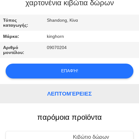
ΈΛΕΓΧΟΣ
χαρτονένια κιβώτια δώρων
ΜΑΣ
Τόπος
Shandong, Κίνα
καταγωγής:
ΕΛΆΤΕ
Μάρκα:
kinghorn
ΣΕ
Αριθμό
09070204
ΕΠΑΦΉ
μοντέλου:
ΜΕ
ΕΠΑΦΉ!
ΖΗΤΉΣΤΕ
ΈΝΑ
ΛΕΠΤΟΜΈΡΕΙΕΣ
ΑΠΌΣΠΑΣΜΑ
παρόμοια προϊόντα
ΕΙΔΉΣΕΙΣ
Κιβώτιο δώρων