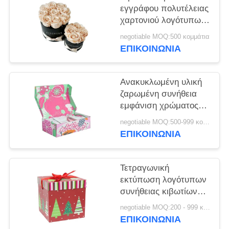
εγγράφου πολυτέλειας
χαρτονιού λογότυπων
συνήθειας γύρω από
negotiable MOQ:500 κομμάτια
τη μορφή για το
ΕΠΙΚΟΙΝΩΝΙΑ
λουλούδι
Ανακυκλωμένη υλική
ζαρωμένη συνήθεια
εμφάνιση χρώματος
κιβωτίων πολυ
negotiable MOQ:500-999 κομμάτια
ΕΠΙΚΟΙΝΩΝΙΑ
Τετραγωνική
εκτύπωση λογότυπων
συνήθειας κιβωτίων
συσκευασίας
negotiable MOQ:200 - 999 κομμάτια
διακοσμήσεων
ΕΠΙΚΟΙΝΩΝΙΑ
Χριστουγέννων