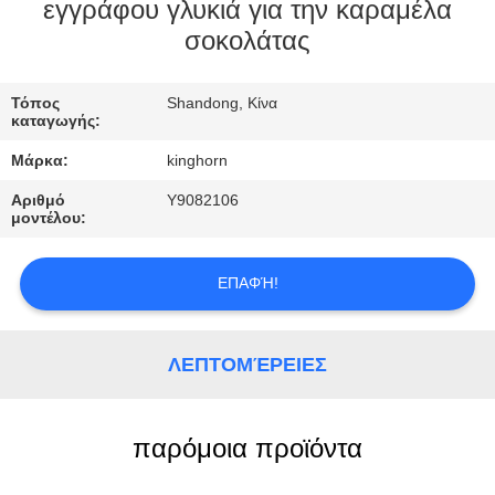
ΈΛΕΓΧΟΣ
εγγράφου γλυκιά για την καραμέλα
σοκολάτας
ΜΑΣ
Τόπος
Shandong, Κίνα
ΕΛΆΤΕ
καταγωγής:
ΣΕ
Μάρκα:
kinghorn
ΕΠΑΦΉ
Αριθμό
Y9082106
ΜΕ
μοντέλου:
ΕΠΑΦΉ!
ΖΗΤΉΣΤΕ
ΈΝΑ
ΑΠΌΣΠΑΣΜΑ
ΛΕΠΤΟΜΈΡΕΙΕΣ
ΕΙΔΉΣΕΙΣ
παρόμοια προϊόντα