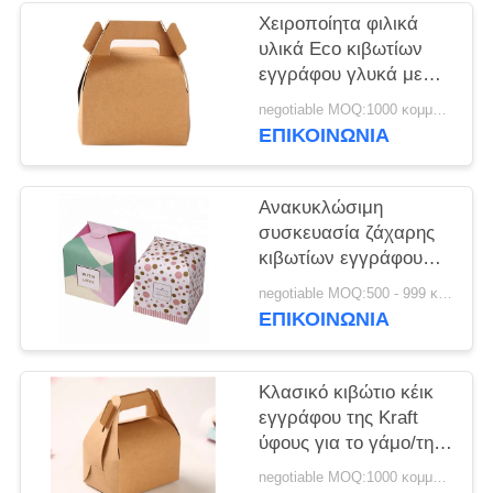
Χειροποίητα φιλικά
υλικά Eco κιβωτίων
εγγράφου γλυκά με
την εκτύπωση
negotiable MOQ:1000 κομμάτια (1 μέρος)
λογότυπων συνήθειας
ΕΠΙΚΟΙΝΩΝΙΑ
Ανακυκλώσιμη
συσκευασία ζάχαρης
κιβωτίων εγγράφου
γλυκιά με την
negotiable MOQ:500 - 999 κομμάτια
πιστοποίηση CE
ΕΠΙΚΟΙΝΩΝΙΑ
ISO9001 FSC
Κλασικό κιβώτιο κέικ
εγγράφου της Kraft
ύφους για το γάμο/τη
δραστηριότητα/το
negotiable MOQ:1000 κομμάτια (1 μέρος)