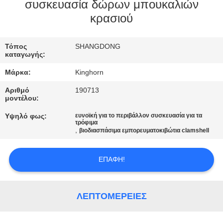
ΈΛΕΓΧΟΣ
συσκευασία δώρων μπουκαλιών
κρασιού
ΜΑΣ
Τόπος
SHANGDONG
ΕΛΆΤΕ
καταγωγής:
ΣΕ
Μάρκα:
Kinghorn
ΕΠΑΦΉ
Αριθμό
190713
ΜΕ
μοντέλου:
Υψηλό φως:
ευνοϊκή για το περιβάλλον συσκευασία για τα
τρόφιμα
ΕΙΔΉΣΕΙΣ
,
βιοδιασπάσιμα εμπορευματοκιβώτια clamshell
ΕΠΑΦΉ!
ΖΗΤΉΣΤΕ
ΈΝΑ
ΑΠΌΣΠΑΣΜΑ
ΛΕΠΤΟΜΈΡΕΙΕΣ