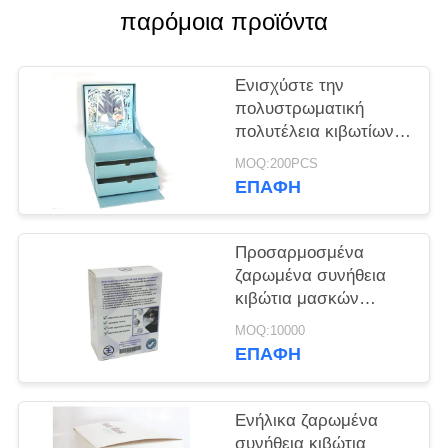
SITEMAP
παρόμοια προϊόντα
PRIVACY
Ενισχύστε την
POLICY
πολυστρωματική
πολυτέλεια κιβωτίων
εγγράφου
MOQ:200PCS
συσκευασίας δώρων
ΕΠΑΦΉ
συρταριών
Προσαρμοσμένα
ζαρωμένα συνήθεια
κιβώτια μασκών
αποστολής KN95
MOQ:10000
ΕΠΑΦΉ
Ενήλικα ζαρωμένα
συνήθεια κιβώτια