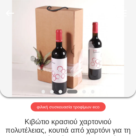
Qingdao
Kinghorn
Packaging
CO.
LTD.
All
Rights
Reserved.
ΣΠΊΤΙ
ΠΡΟΪΌΝΤΑ
ΠΕΡΊΠΟΥ
ΕΜΕΊΣ
ΓΎΡΟΣ
ΕΡΓΟΣΤΑΣΊΩΝ
φιλική συσκευασία τροφίμων eco
Κιβώτιο κρασιού χαρτονιού
ΠΟΙΟΤΙΚΌΣ
πολυτέλειας, κουτιά από χαρτόνι για τη