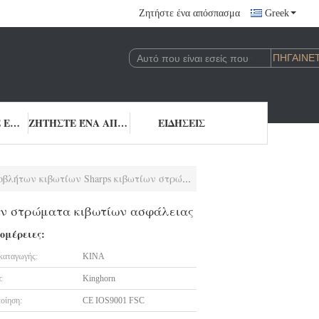
Ζητήστε ένα απόσπασμα
Greek
ΜΑΣ ΕΛΆΤΕ ΣΕ ΕΠΑΦΉ ΜΕ
ΖΗΤΉΣΤΕ ΈΝΑ ΑΠΌΣΠΑΣΜΑ
ΕΙΔΉΣΕΙΣ
ίων Sharps κιβωτίων στρώματα κιβωτίων ασφάλειας
ίων στρώματα κιβωτίων ασφάλειας
ομέρειες:
καταγωγής:
ΚΙΝΑ
:
Kinghorn
οίηση:
CE IOS9001 FSC