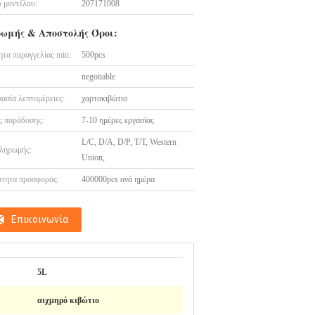
 μοντέλου:
207171008
ωμής & Αποστολής Όροι:
τα παραγγελίας min:
500pcs
negotiable
ασία λεπτομέρειες:
χαρτοκιβώτιο
 παράδοσης:
7-10 ημέρες εργασίας
L/C, D/A, D/P, T/T, Western
ληρωμής:
Union,
τητα προσφοράς:
400000pcs ανά ημέρα
Επικοινωνία
5L
αιχμηρό κιβώτιο