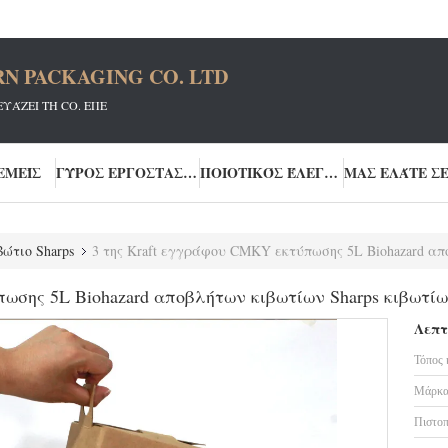
N PACKAGING CO. LTD
ΆΖΕΙ ΤΗ CO. ΕΠΕ
ΕΜΕΊΣ
ΓΎΡΟΣ ΕΡΓΟΣΤΑΣΊΩΝ
ΠΟΙΟΤΙΚΌΣ ΈΛΕΓΧΟΣ
βώτιο Sharps
3 της Kraft εγγράφου CMKY εκτύπωσης 5L Biohazard αποβλήτων κιβωτ
πωσης 5L Biohazard αποβλήτων κιβωτίων Sharps κιβωτ
Λεπτ
Τόπος 
Μάρκα
Πιστοπ