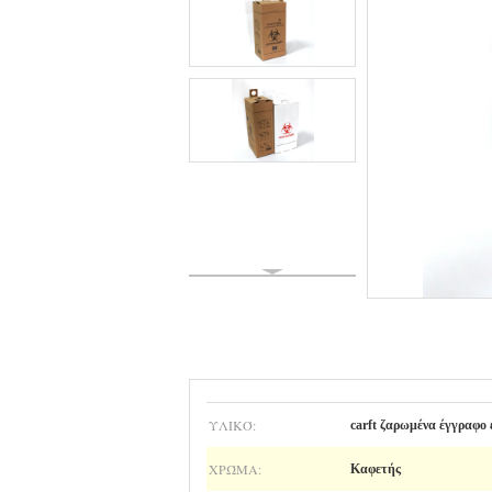
ΥΛΙΚΌ:
carft ζαρωμένα έγγραφο 
ΧΡΏΜΑ:
Καφετής