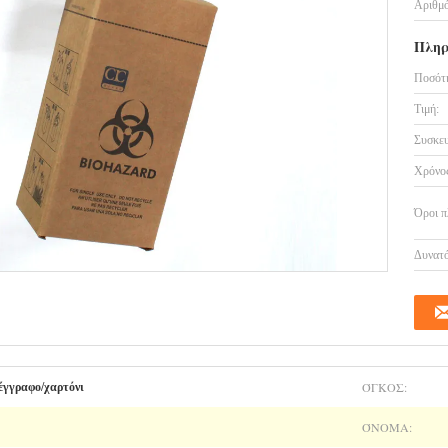
Αριθμό
Πληρ
Ποσότη
Τιμή:
Συσκευ
Χρόνος
Όροι π
Δυνατό
ΌΓΚΟΣ:
έγγραφο/χαρτόνι
ΌΝΟΜΑ: