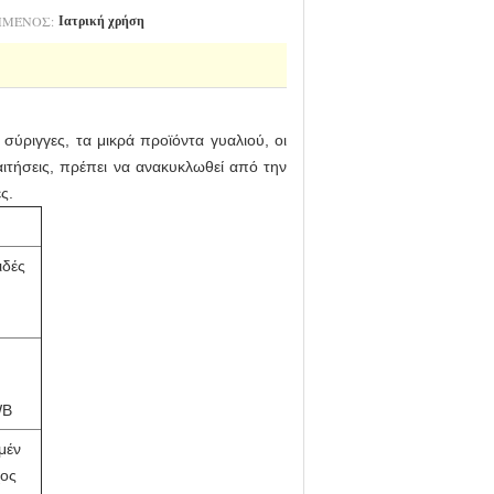
ΗΜΈΝΟΣ:
Ιατρική χρήση
 σύριγγες, τα μικρά προϊόντα γυαλιού, οι
αιτήσεις, πρέπει να ανακυκλωθεί από την
ς.
ιδές
WB
μέν
χος